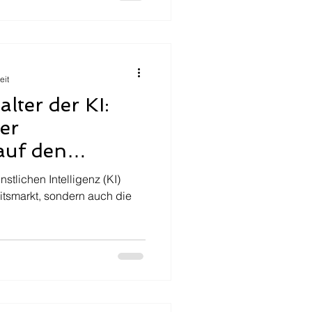
eit
alter der KI:
er
auf den
er Zukunft
nstlichen Intelligenz (KI)
itsmarkt, sondern auch die