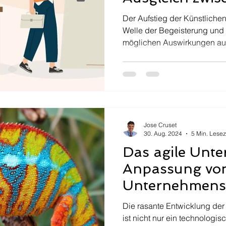
Arbeitsplatzsc
Der Aufstieg der Künstlichen 
verlagerung in 
Welle der Begeisterung und 
möglichen Auswirkungen auf
verändernden 
Jose Cruset
30. Aug. 2024
5 Min. Lesez
Das agile Unt
Anpassung vo
Unternehmens
-strategien für
Die rasante Entwicklung der k
ist nicht nur ein technolog