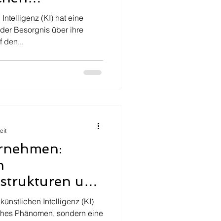
haffung und -
Intelligenz (KI) hat eine
einer sich
der Besorgnis über ihre
 den...
Welt
eit
ernehmen:
n
strukturen und
 die KI-Ära
ünstlichen Intelligenz (KI)
isches Phänomen, sondern eine