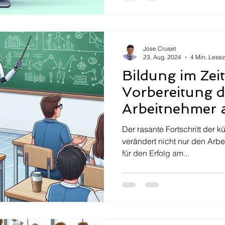
Jose Cruset
23. Aug. 2024
4 Min. Lesez
Bildung im Zeit
Vorbereitung d
Arbeitnehmer 
Arbeitsmarkt d
Der rasante Fortschritt der kü
verändert nicht nur den Arbe
für den Erfolg am...