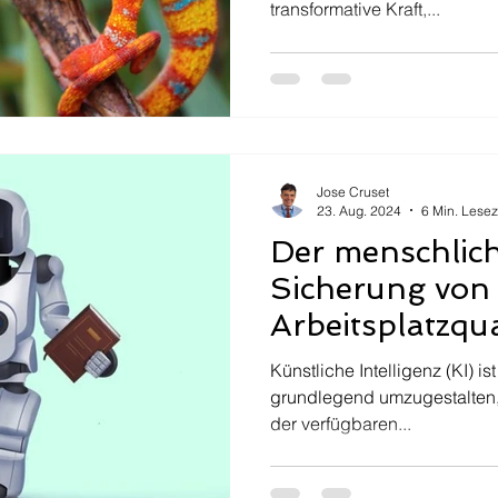
transformative Kraft,...
Jose Cruset
23. Aug. 2024
6 Min. Lesez
Der menschlich
Sicherung von
Arbeitsplatzqua
ethischer KI im 
Künstliche Intelligenz (KI) ist
intelligenter 
grundlegend umzugestalten, n
der verfügbaren...