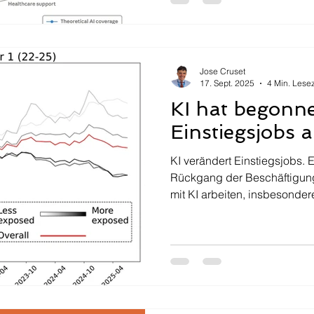
Jose Cruset
17. Sept. 2025
4 Min. Lesez
KI hat begonne
Einstiegsjobs 
KI verändert Einstiegsjobs. 
Rückgang der Beschäftigung 
mit KI arbeiten, insbesondere
Bereichen. Sind das die erst