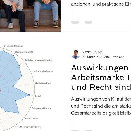
anziehen, und praktische Ei
Recruiter.
Jose Cruset
9. März
3 Min. Lesezeit
Auswirkungen 
Arbeitsmarkt: 
und Recht sind
stärksten betr
Auswirkungen von KI auf den
Sektoren
und Recht sind die am stärks
Gesamtarbeitslosigkeit bleibt