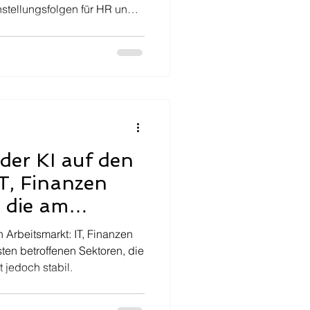
nstellungsfolgen für HR und
der KI auf den
IT, Finanzen
 die am
offenen
 Arbeitsmarkt: IT, Finanzen
ten betroffenen Sektoren, die
 jedoch stabil.