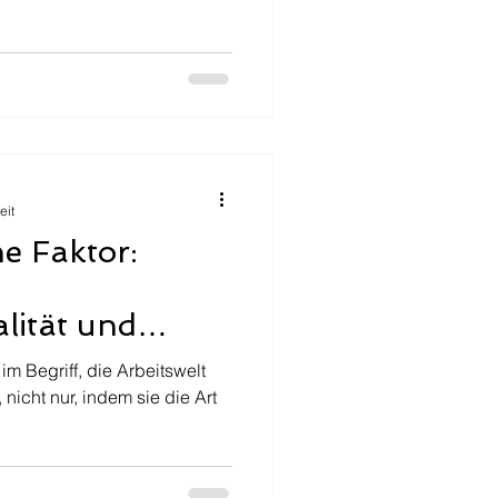
eit
e Faktor:
lität und
Zeitalter
 im Begriff, die Arbeitswelt
Maschinen
icht nur, indem sie die Art