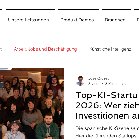
Unsere Leistungen
Produkt Demos
Branchen
t
Arbeit, Jobs und Beschäftigung
Künstliche Intelligenz
Jose Cruset
8. Juni
3 Min. Lesezeit
Top-KI-Startu
2026: Wer zieh
Investitionen 
für das Recrui
Die spanische KI-Szene sam
Hier die führenden Startups