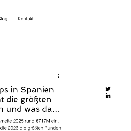
Blog
Kontakt
ps in Spanien
t die größten
an und was das
ting bedeutet
melte 2025 rund €717M ein.
, die 2026 die größten Runden