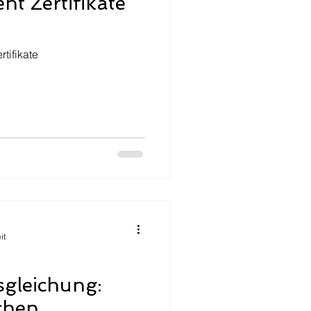
eht Zertifikate
rtifikate
it
sgleichung:
chen