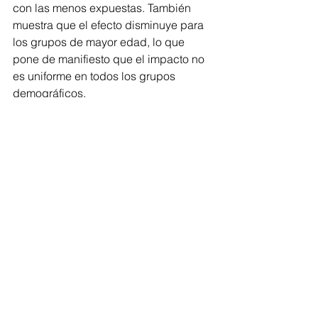
con las menos expuestas. También 
muestra que el efecto disminuye para 
los grupos de mayor edad, lo que 
pone de manifiesto que el impacto no 
es uniforme en todos los grupos 
demográficos.
Implicaciones y perspectivas futuras:
Las conclusiones del artículo sugieren 
que la revolución de la IA está 
empezando a tener un impacto 
significativo y desproporcionado en 
los trabajadores principiantes del 
mercado laboral estadounidense. Las 
conclusiones son especialmente 
importantes para los trabajadores 
principiantes, ya que los cambios se 
notan antes. El artículo menciona que 
la IA está sustituyendo al conocimiento 