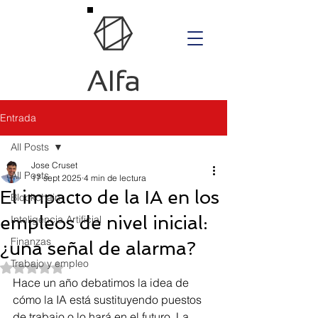
Entrada
All Posts
Jose Cruset
All Posts
17 sept 2025
4 min de lectura
El impacto de la IA en los
Blockchain
empleos de nivel inicial:
Inteligencia Artificial
Finanzas
¿una señal de alarma?
Trabajo y empleo
Obtuvo NaN de 5 estrellas.
Hace un año debatimos la idea de 
cómo la IA está sustituyendo puestos 
de trabajo o lo hará en el futuro. La 