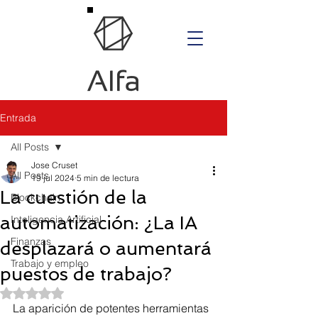
Entrada
All Posts
Jose Cruset
All Posts
19 jul 2024
5 min de lectura
La cuestión de la
Blockchain
automatización: ¿La IA
Inteligencia Artificial
Finanzas
desplazará o aumentará
Trabajo y empleo
puestos de trabajo?
Obtuvo NaN de 5 estrellas.
La aparición de potentes herramientas 